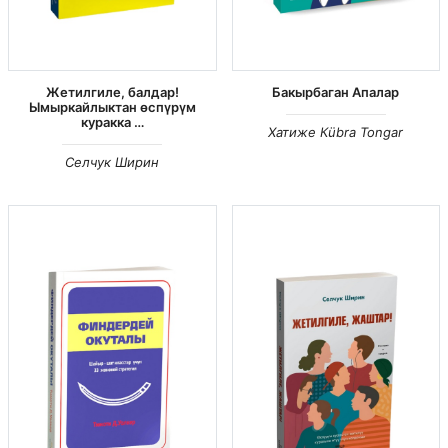
Жетилгиле, балдар!
Бакырбаган Апалар
Ымыркайлыктан өспүрүм
куракка …
Хатиже Кübra Tongar
Селчук Ширин