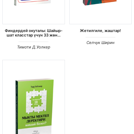
Финдердей окуталы: Шайыр-
Жетилгиле, жаштар!
шат класстар үчүн 33 жөн…
Селчук Ширин
Тимоти Д.Уолкер