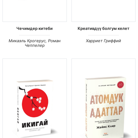
Чечимдер китеби
Креативдүү болгум келет
Микаэль Крогерус, Роман
Харриет Гриффий
Чеппелер