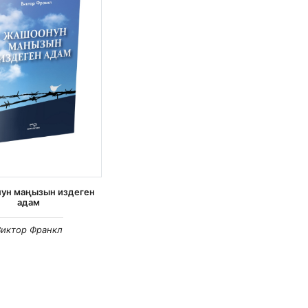
ун маңызын издеген
адам
Виктор Франкл