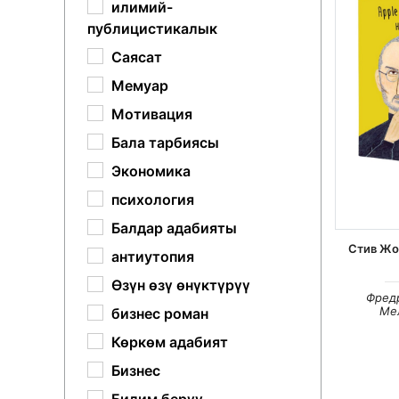
илимий-
публицистикалык
Саясат
Мемуар
Мотивация
Бала тарбиясы
Экономика
психология
Балдар адабияты
Стив Жо
антиутопия
Өзүн өзү өнүктүрүү
Фред
Ме
бизнес роман
Көркөм адабият
Бизнес
Билим берүү