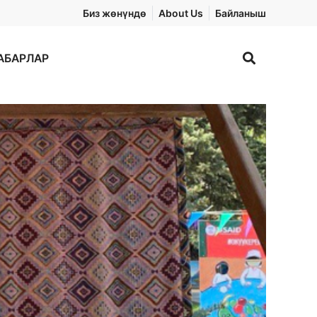
Биз жөнүндө
About Us
Байланыш
АБАРЛАР