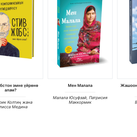
бстон эмне үйрөнө
Мен Малала
Жашоон
алам?
Малала Юсуфзай, Патрисия
рик Колтиң жана
Маккормик
лисса Медина