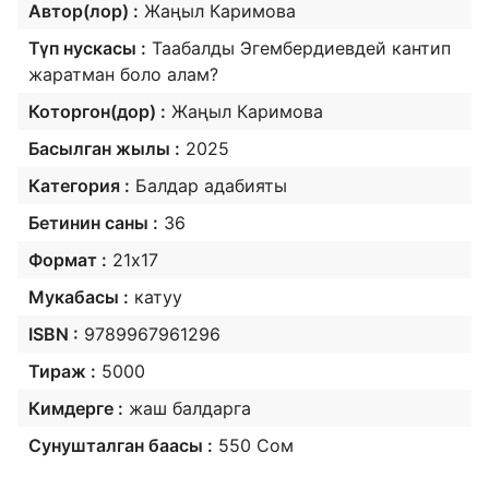
Автор(лор) :
Жаңыл Каримова
Түп нускасы :
Таабалды Эгембердиевдей кантип
жаратман боло алам?
Которгон(дор) :
Жаңыл Каримова
Басылган жылы :
2025
Категория :
Балдар адабияты
Бетинин саны :
36
Формат :
21х17
Мукабасы :
катуу
ISBN :
9789967961296
Тираж :
5000
Кимдерге :
жаш балдарга
Сунушталган баасы :
550 Сом