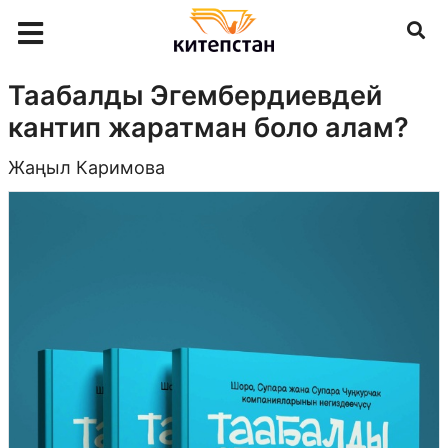
Таабалды Эгембердиевдей
кантип жаратман боло алам?
Жаңыл Каримова