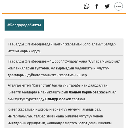
#Балдарадабияты
Таабалды Эгембердиевдей кантип жаратман боло алам?” балдар
китеби жарык көрдү.
Таабалды Эгембердиев – “Шоро”, “Супара” жана “Супара Чуңкурчак”
компанияларын түптөгөн. Ал кыргыздын маданиятын, улуттук
даамдарын дүйнөгө тааныткан жаратман ишкер.
Аталган китеп “Китепстан” басма үйү тарабынан даярдалган.
Китепти балдарга ылайыкташтырып
Жаңыл Каримова жазып
, ал
эми түстүү сүрөттөрдү
Эльнур Исаков
тарткан.
Китеп жаратман ишкердин өрнөктүү өмүрүн чагылдырат.
Чыгармачылык, талбас эмгек жана билимге умтулуу менен
кыялдарын орундатып, жашоону өзгөртсө болот деген ишеним