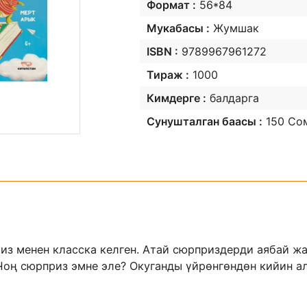
Формат :
56*84
Мукабасы :
Жумшак
ISBN :
9789967961272
Тираж :
1000
Кимдерге :
балдарга
Сунушталган баасы :
150 Со
из менен класска келген. Атай сюрприздерди аябай ж
Чоң сюрприз эмне эле? Окуганды үйрөнгөндөн кийин а