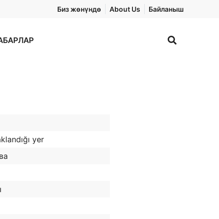
Биз жөнүндө
About Us
Байланыш
АБАРЛАР
landığı yer
ва
ы