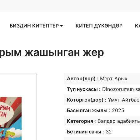
БИЗДИН КИТЕПТЕР
КИТЕП ДҮКӨНДӨР
К
рым жашынган жер
Автор(лор) :
Мерт Арык
Түп нускасы :
Dinozorumun sak
Которгон(дор) :
Үмүт Айтбае
Басылган жылы :
2025
Категория :
Балдар адабият
Бетинин саны :
32