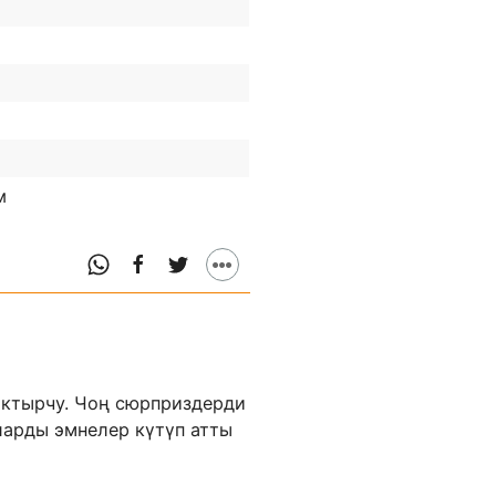
м
актырчу. Чоң сюрприздерди
ларды эмнелер күтүп атты