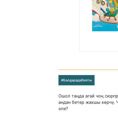
#Балдарадабияты
Ошол таңда агай чоң сюрпр
андан бетер жакшы көрчү. 
эле?